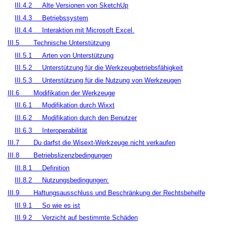
III.4.2
Alte Versionen von SketchUp
III.4.3
Betriebssystem
III.4.4
Interaktion mit Microsoft Excel.
III.5
Technische Unterstützung
III.5.1
Arten von Unterstützung
III.5.2
Unterstützung für die Werkzeugbetriebsfähigkeit
III.5.3
Unterstützung für die Nutzung von Werkzeugen
III.6
Modifikation der Werkzeuge
III.6.1
Modifikation durch Wixxt
III.6.2
Modifikation durch den Benutzer
III.6.3
Interoperabilität
III.7
Du darfst die Wisext-Werkzeuge nicht verkaufen
III.8
Betriebslizenzbedingungen
III.8.1
Definition
III.8.2
Nutzungsbedingungen:
III.9
Haftungsausschluss und Beschränkung der Rechtsbehelfe
III.9.1
So wie es ist
III.9.2
Verzicht auf bestimmte Schäden