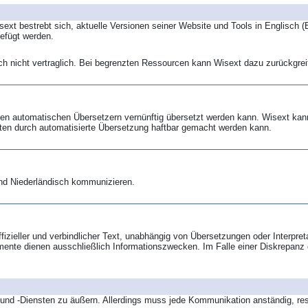
ext bestrebt sich, aktuelle Versionen seiner Website und Tools in Englisch 
efügt werden.
ch nicht vertraglich. Bei begrenzten Ressourcen kann Wisext dazu zurückgre
rten automatischen Übersetzern vernünftig übersetzt werden kann. Wisext kan
iten durch automatisierte Übersetzung haftbar gemacht werden kann.
nd Niederländisch kommunizieren.
ffizieller und verbindlicher Text, unabhängig von Übersetzungen oder Interpre
ente dienen ausschließlich Informationszwecken. Im Falle einer Diskrepanz o
s und -Diensten zu äußern. Allerdings muss jede Kommunikation anständig, resp