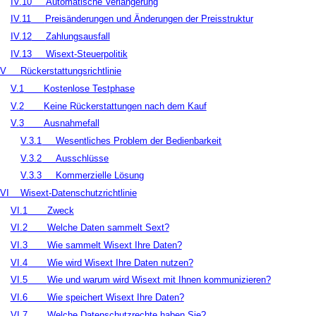
IV.10
Automatische Verlängerung
IV.11
Preisänderungen und Änderungen der Preisstruktur
IV.12
Zahlungsausfall
IV.13
Wisext-Steuerpolitik
V
Rückerstattungsrichtlinie
V.1
Kostenlose Testphase
V.2
Keine Rückerstattungen nach dem Kauf
V.3
Ausnahmefall
V.3.1
Wesentliches Problem der Bedienbarkeit
V.3.2
Ausschlüsse
V.3.3
Kommerzielle Lösung
VI
Wisext-Datenschutzrichtlinie
VI.1
Zweck
VI.2
Welche Daten sammelt Sext?
VI.3
Wie sammelt Wisext Ihre Daten?
VI.4
Wie wird Wisext Ihre Daten nutzen?
VI.5
Wie und warum wird Wisext mit Ihnen kommunizieren?
VI.6
Wie speichert Wisext Ihre Daten?
VI.7
Welche Datenschutzrechte haben Sie?