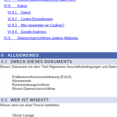
VI.8
Kekse
VI.8.1
Zweck
VI.8.2
Cookie-Einstellungen
VI.8.3
Wie verwenden wir Cookies?
VI.8.4
Google Analytics
VI.9
Datenschutzrichtlinien anderer Websites
II
ALLGEMEINES
II.1
ZWECK DIESES DOKUMENTS
Dieses Dokument mit dem Titel Allgemeine Geschäftsbedingungen und Datensch
·
Endbenutzerlizenzvereinbarung
(EULA)
·
Abonnement
·
Rückerstattungsrichtlinie
·
Wisext-Datenschutzrichtlinie
II.2
WER IST WISEXT?
Wisext wird von einer Person betrieben:
Olivier Lesage.