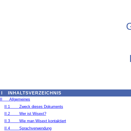
I
INHALTSVERZEICHNIS
II
Allgemeines
II.1
Zweck dieses Dokuments
II.2
Wer ist Wisext?
II.3
Wie man Wisext kontaktiert
II.4
Sprachverwendung