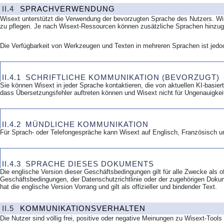
II.4
SPRACHVERWENDUNG
Wisext unterstützt die Verwendung der bevorzugten Sprache des Nutzers. Wis
zu pflegen. Je nach Wisext-Ressourcen können zusätzliche Sprachen hinzug
Die Verfügbarkeit von Werkzeugen und Texten in mehreren Sprachen ist jedo
II.4.1
SCHRIFTLICHE KOMMUNIKATION (BEVORZUGT)
Sie können Wisext in jeder Sprache kontaktieren, die von aktuellen KI-basie
dass Übersetzungsfehler auftreten können und Wisext nicht für Ungenauigke
II.4.2
MÜNDLICHE KOMMUNIKATION
Für Sprach- oder Telefongespräche kann Wisext auf Englisch, Französisch u
II.4.3
SPRACHE DIESES DOKUMENTS
Die englische Version dieser Geschäftsbedingungen gilt für alle Zwecke als o
Geschäftsbedingungen, der Datenschutzrichtlinie oder der zugehörigen Dokum
hat die englische Version Vorrang und gilt als offizieller und bindender Text.
II.5
KOMMUNIKATIONSVERHALTEN
Die Nutzer sind völlig frei, positive oder negative Meinungen zu Wisext-Tool