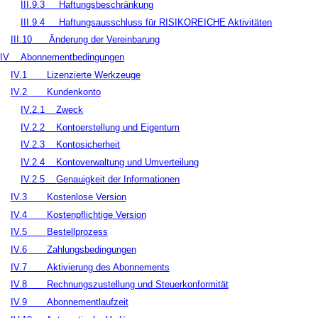
III.9.3
Haftungsbeschränkung
III.9.4
Haftungsausschluss für RISIKOREICHE Aktivitäten
III.10
Änderung der Vereinbarung
IV
Abonnementbedingungen
IV.1
Lizenzierte Werkzeuge
IV.2
Kundenkonto
IV.2.1
Zweck
IV.2.2
Kontoerstellung und Eigentum
IV.2.3
Kontosicherheit
IV.2.4
Kontoverwaltung und Umverteilung
IV.2.5
Genauigkeit der Informationen
IV.3
Kostenlose Version
IV.4
Kostenpflichtige Version
IV.5
Bestellprozess
IV.6
Zahlungsbedingungen
IV.7
Aktivierung des Abonnements
IV.8
Rechnungszustellung und Steuerkonformität
IV.9
Abonnementlaufzeit