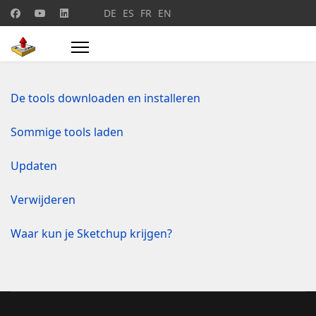
Selecteer de taal
DE
ES
FR
EN
De tools downloaden en installeren
Sommige tools laden
Updaten
Verwijderen
Waar kun je Sketchup krijgen?