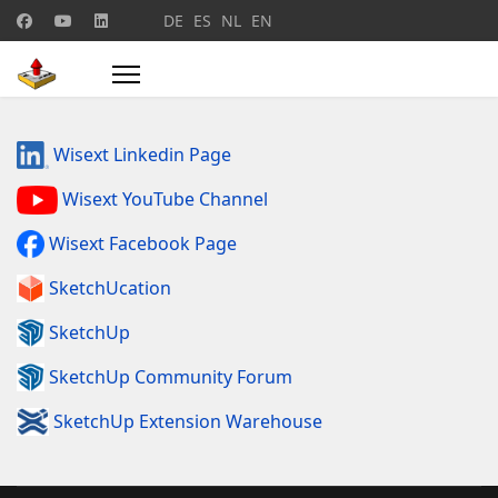
Sélectionnez votre langue
DE
ES
NL
EN
Wisext Linkedin Page
Wisext YouTube Channel
Wisext Facebook Page
SketchUcation
SketchUp
SketchUp Community Forum
SketchUp Extension Warehouse