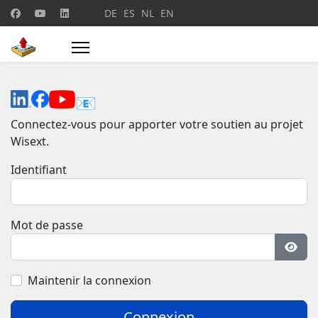
Sélectionnez votre langue
DE
ES
NL
EN
📧
Connectez-vous pour apporter votre soutien au projet
Wisext.
Identifiant
Mot de passe
Affic
Maintenir la connexion
Connexion