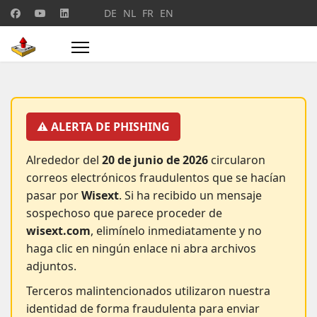
Seleccione su idioma
DE
NL
FR
EN
⚠️ ALERTA DE PHISHING
Alrededor del
20 de junio de 2026
circularon
correos electrónicos fraudulentos que se hacían
pasar por
Wisext
. Si ha recibido un mensaje
sospechoso que parece proceder de
wisext.com
, elimínelo inmediatamente y no
haga clic en ningún enlace ni abra archivos
adjuntos.
Terceros malintencionados utilizaron nuestra
identidad de forma fraudulenta para enviar