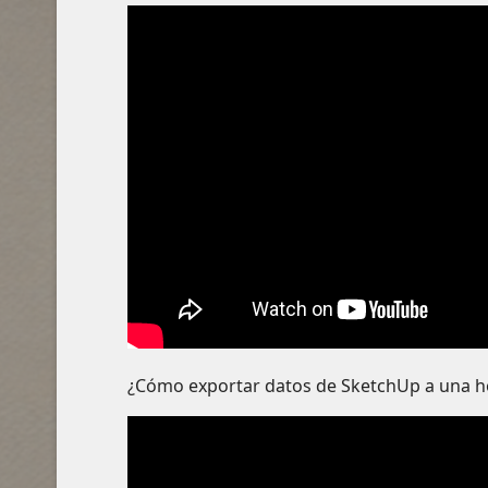
¿Cómo exportar datos de SketchUp a una ho