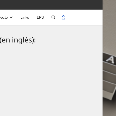
yecto
Links
EPB
(en inglés):