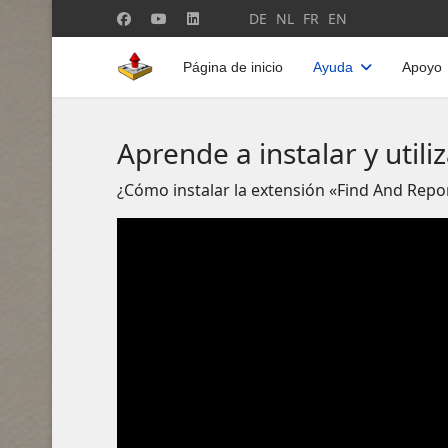
Seleccione su idioma
DE
NL
FR
EN
Página de inicio
Ayuda
Apoyo
Aprende a instalar y utili
¿Cómo instalar la extensión «Find And Repo