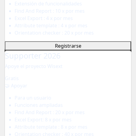
Extensión de funcionalidades
Find And Report : 10 x por mes
Excel Export : 4 x por mes
Attribute template : 4 x por mes
Orientation checker : 20 x por mes
Registrarse
Supporter 2026
Apoye el proyecto Wisext
Gratis
🤝 Apoyar
Para un usuario
Funciones ampliadas
Find And Report : 20 x por mes
Excel Export: 8 x por mes
Attribute template : 8 x por mes
Orientation checker : 40 x por mes