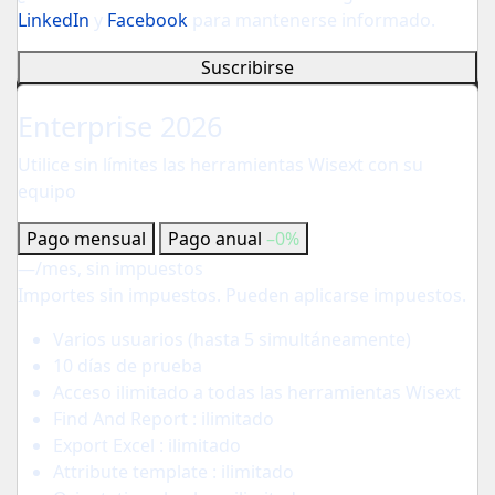
LinkedIn
y
Facebook
para mantenerse informado.
Suscribirse
Para su empresa
Enterprise 2026
Utilice sin límites las herramientas Wisext con su
equipo
Pago mensual
Pago anual
–0%
—
/mes, sin impuestos
Importes sin impuestos. Pueden aplicarse impuestos.
Varios usuarios (hasta 5 simultáneamente)
10 días de prueba
Acceso ilimitado a todas las herramientas Wisext
Find And Report : ilimitado
Export Excel : ilimitado
Attribute template : ilimitado