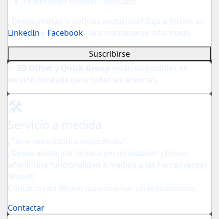
Orientation checker : ilimitado
¿Desea ofertas o noticias exclusivas? Siga a Wisext en
LinkedIn
y
Facebook
para mantenerse informado.
Suscribirse
✅
3D Offset
y
Quick Group
están disponibles en
versión ilimitada para todas las licencias.
🛠️
Servicio a medida
¿Tiene necesidades específicas?
¿Desea asistencia técnica personalizada? ¿Desea
añadir una funcionalidad a medida a las herramientas
Wisext?
Contacte con Wisext para solicitar un presupuesto.
Contactar