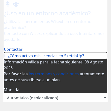
👩‍🎓
¿Uso en un entorno académico?
¿Utiliza las herramientas Wisext en un entorno
académico?
Contacte con Wisext explicando su uso. Intentaremos
ayudarle.
Contactar
ℹ️
¿Cómo activo mis licencias en SketchUp?
Información válida para la fecha siguiente: 08 Agosto
2026.
Por favor lea
los términos y condiciones
atentamente
antes de suscribirse a un plan.
Moneda