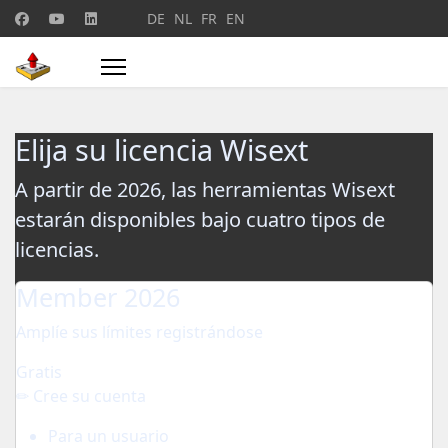
Seleccione su idioma
DE
NL
FR
EN
Elija su licencia Wisext
A partir de 2026, las herramientas Wisext
estarán disponibles bajo cuatro tipos de
licencias.
Member 2026
Amplíe sus límites registrándose
Gratis
✏ Cree su cuenta
Para un usuario