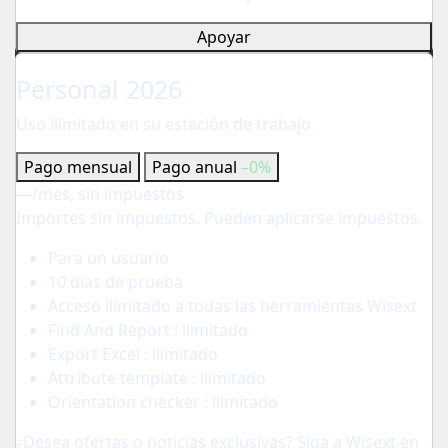
Apoyar
Para independientes
Personal 2026
Uso ilimitado en su estación de trabajo
Pago mensual
Pago anual
–0%
—
/mes, sin impuestos
Importes sin impuestos. Pueden aplicarse impuestos.
Para un usuario
10 días de prueba
Acceso ilimitado a todas las herramientas Wisext
Find And Report : ilimitado
Export Excel : ilimitado
Attribute template : ilimitado
Orientation checker : ilimitado
¿Desea ofertas o noticias exclusivas? Siga a Wisext en