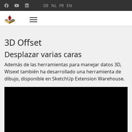
Seleccione su idioma
DE
NL
FR
EN
3D Offset
Desplazar varias caras
Además de las herramientas para manejar datos 3D,
Wisext también ha desarrollado una herramienta de
dibujo, disponible en SketchUp Extension Warehouse.