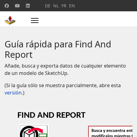
Seleccione su idioma
DE
NL
FR
EN
Guía rápida para Find And
Report
Añade, busca y exporta datos de cualquier elemento
de un modelo de SketchUp.
(Si la guía sólo se muestra parcialmente, abre esta
versión
.)